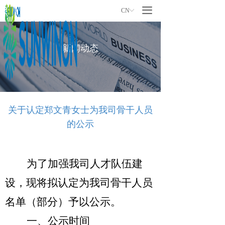
끀
CN
ꀅ
新闻动态
关于认定郑文青女士为我司骨干人员
的公示
为了加强我司人才队伍建
设，现将拟认定为我司骨干人员
名单（部分）予以公示。
一、公示时间