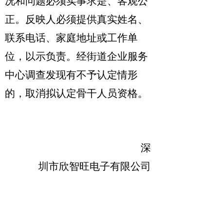
况和问题必须实事求是、客观公
正。反映人必须提供真实姓名、
联系电话、家庭地址或工作单
位，以示负责
。
经
街道企业服务
中心
调查发现有不予认定情形
的，取消拟认定
骨干
人
员
资格。
深
圳市欣智旺电子有限公司
二
〇二三
年三月
二十
日